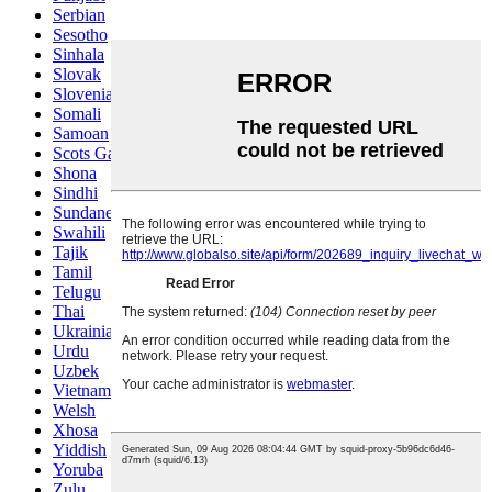
Serbian
Sesotho
Sinhala
Slovak
Slovenian
Somali
Samoan
Scots Gaelic
Shona
Sindhi
Sundanese
Swahili
Tajik
Tamil
Telugu
Thai
Ukrainian
Urdu
Uzbek
Vietnamese
Welsh
Xhosa
Yiddish
Yoruba
Zulu