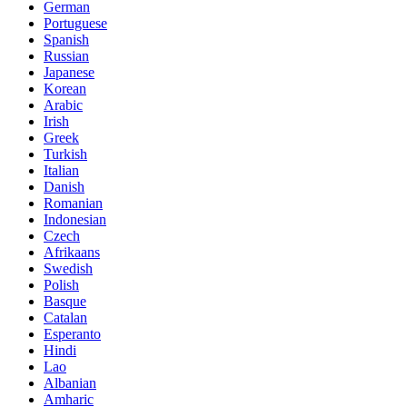
German
Portuguese
Spanish
Russian
Japanese
Korean
Arabic
Irish
Greek
Turkish
Italian
Danish
Romanian
Indonesian
Czech
Afrikaans
Swedish
Polish
Basque
Catalan
Esperanto
Hindi
Lao
Albanian
Amharic