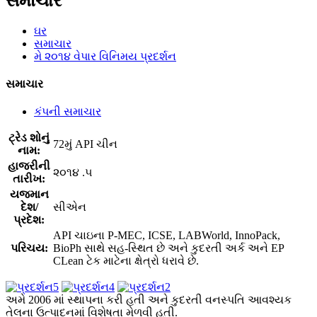
સમાચાર
ઘર
સમાચાર
મે ૨૦૧૪ વેપાર વિનિમય પ્રદર્શન
સમાચાર
કંપની સમાચાર
ટ્રેડ શોનું
72મું API ચીન
નામ:
હાજરીની
૨૦૧૪ .૫
તારીખ:
યજમાન
દેશ/
સીએન
પ્રદેશ:
API ચાઇના P-MEC, ICSE, LABWorld, InnoPack,
પરિચય:
BioPh સાથે સહ-સ્થિત છે અને કુદરતી અર્ક અને EP
CLean ટેક માટેના ક્ષેત્રો ધરાવે છે.
અમે 2006 માં સ્થાપના કરી હતી અને કુદરતી વનસ્પતિ આવશ્યક
તેલના ઉત્પાદનમાં વિશેષતા મેળવી હતી.