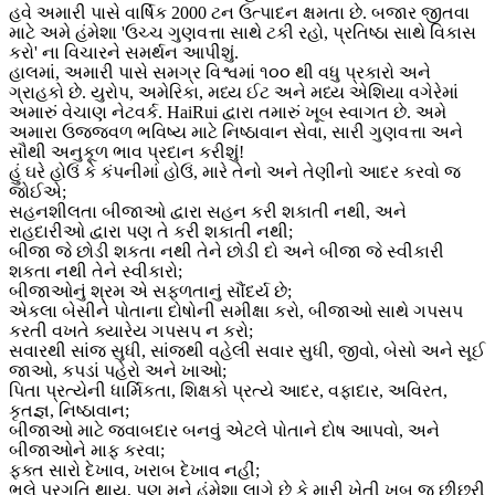
હવે અમારી પાસે વાર્ષિક 2000 ટન ઉત્પાદન ક્ષમતા છે. બજાર જીતવા
માટે અમે હંમેશા 'ઉચ્ચ ગુણવત્તા સાથે ટકી રહો, પ્રતિષ્ઠા સાથે વિકાસ
કરો' ના વિચારને સમર્થન આપીશું.
હાલમાં, અમારી પાસે સમગ્ર વિશ્વમાં ૧૦૦ થી વધુ પ્રકારો અને
ગ્રાહકો છે. યુરોપ, અમેરિકા, મધ્ય ઈટ અને મધ્ય એશિયા વગેરેમાં
અમારું વેચાણ નેટવર્ક. HaiRui દ્વારા તમારું ખૂબ સ્વાગત છે. અમે
અમારા ઉજ્જવળ ભવિષ્ય માટે નિષ્ઠાવાન સેવા, સારી ગુણવત્તા અને
સૌથી અનુકૂળ ભાવ પ્રદાન કરીશું!
હું ઘરે હોઉં કે કંપનીમાં હોઉં, મારે તેનો અને તેણીનો આદર કરવો જ
જોઈએ;
સહનશીલતા બીજાઓ દ્વારા સહન કરી શકાતી નથી, અને
રાહદારીઓ દ્વારા પણ તે કરી શકાતી નથી;
બીજા જે છોડી શકતા નથી તેને છોડી દો અને બીજા જે સ્વીકારી
શકતા નથી તેને સ્વીકારો;
બીજાઓનું શ્રમ એ સફળતાનું સૌંદર્ય છે;
એકલા બેસીને પોતાના દોષોની સમીક્ષા કરો, બીજાઓ સાથે ગપસપ
કરતી વખતે ક્યારેય ગપસપ ન કરો;
સવારથી સાંજ સુધી, સાંજથી વહેલી સવાર સુધી, જીવો, બેસો અને સૂઈ
જાઓ, કપડાં પહેરો અને ખાઓ;
પિતા પ્રત્યેની ધાર્મિકતા, શિક્ષકો પ્રત્યે આદર, વફાદાર, અવિરત,
કૃતજ્ઞ, નિષ્ઠાવાન;
બીજાઓ માટે જવાબદાર બનવું એટલે પોતાને દોષ આપવો, અને
બીજાઓને માફ કરવા;
ફક્ત સારો દેખાવ, ખરાબ દેખાવ નહીં;
ભલે પ્રગતિ થાય, પણ મને હંમેશા લાગે છે કે મારી ખેતી ખૂબ જ છીછરી