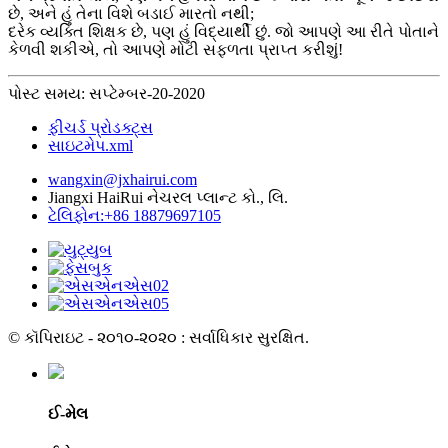
છે, અને હું તેના વિશે બડાઈ મારતો નથી;
દરેક વ્યક્તિ શિક્ષક છે, પણ હું વિદ્યાર્થી છું. જો આપણે આ રીતે પોતાને
કેળવી શકીએ, તો આપણે મોટી સફળતા પ્રાપ્ત કરીશું!
પોસ્ટ સમય: સપ્ટેમ્બર-20-2020
ફીચર્ડ પ્રોડક્ટ્સ
સાઇટમેપ.xml
wangxin@jxhairui.com
Jiangxi HaiRui નેચરલ પ્લાન્ટ કો., લિ.
ટેલિફોન:+86 18879697105
© કૉપિરાઇટ - ૨૦૧૦-૨૦૨૦ : સર્વાધિકાર સુરક્ષિત.
ઈ-મેલ