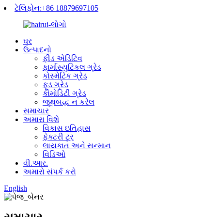
ટેલિફોન:+86 18879697105
ઘર
ઉત્પાદનો
ફીડ એડિટિવ
ફાર્માસ્યુટિકલ ગ્રેડ
કોસ્મેટિક ગ્રેડ
ફૂડ ગ્રેડ
કોમોડિટી ગ્રેડ
જૂથબદ્ધ ન કરેલ
સમાચાર
અમારા વિશે
વિકાસ ઇતિહાસ
ફેક્ટરી ટૂર
લાયકાત અને સન્માન
વિડિઓ
વી.આર.
અમારો સંપર્ક કરો
English