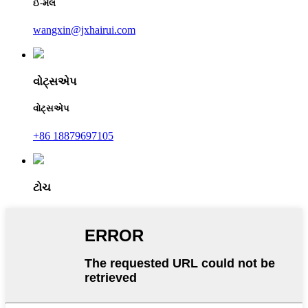
ઈ-મેલ
wangxin@jxhairui.com
વોટ્સએપ
વોટ્સએપ
+86 18879697105
ટોચ