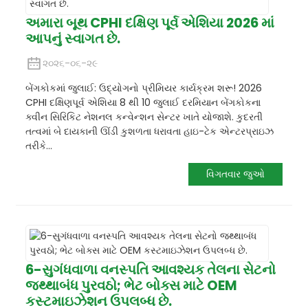
અમારા બૂથ CPHI દક્ષિણ પૂર્વ એશિયા 2026 માં
આપનું સ્વાગત છે.
૨૦૨૬-૦૬-૨૯
બેંગકોકમાં જુલાઈ: ઉદ્યોગનો પ્રીમિયર કાર્યક્રમ શરૂ! 2026
CPHI દક્ષિણપૂર્વ એશિયા 8 થી 10 જુલાઈ દરમિયાન બેંગકોકના
ક્વીન સિરિકિટ નેશનલ કન્વેન્શન સેન્ટર ખાતે યોજાશે. કુદરતી
તત્વમાં બે દાયકાની ઊંડી કુશળતા ધરાવતા હાઇ-ટેક એન્ટરપ્રાઇઝ
તરીકે...
વિગતવાર જુઓ
6-સુગંધવાળા વનસ્પતિ આવશ્યક તેલના સેટનો
જથ્થાબંધ પુરવઠો; ભેટ બોક્સ માટે OEM
કસ્ટમાઇઝેશન ઉપલબ્ધ છે.