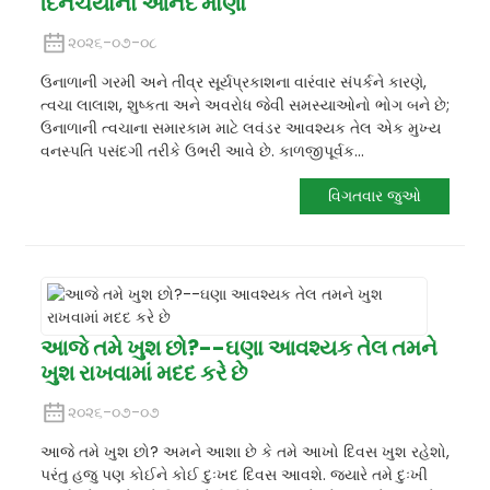
દિનચર્યાનો આનંદ માણો
૨૦૨૬-૦૭-૦૮
ઉનાળાની ગરમી અને તીવ્ર સૂર્યપ્રકાશના વારંવાર સંપર્કને કારણે,
ત્વચા લાલાશ, શુષ્કતા અને અવરોધ જેવી સમસ્યાઓનો ભોગ બને છે;
ઉનાળાની ત્વચાના સમારકામ માટે લવંડર આવશ્યક તેલ એક મુખ્ય
વનસ્પતિ પસંદગી તરીકે ઉભરી આવે છે. કાળજીપૂર્વક...
વિગતવાર જુઓ
આજે તમે ખુશ છો?--ઘણા આવશ્યક તેલ તમને
ખુશ રાખવામાં મદદ કરે છે
૨૦૨૬-૦૭-૦૭
આજે તમે ખુશ છો? અમને આશા છે કે તમે આખો દિવસ ખુશ રહેશો,
પરંતુ હજુ પણ કોઈને કોઈ દુઃખદ દિવસ આવશે. જ્યારે તમે દુઃખી