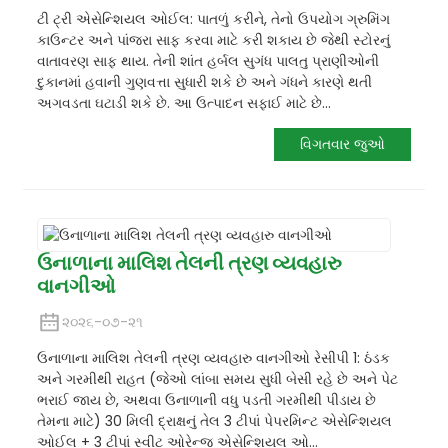
ટી ટ્રી એસેન્શિયલ ઓઈલ: પાતળું કરીને, તેનો ઉપયોગ ગ્રુમિંગ
કાઉન્ટર અને પાંજરા સાફ કરવા માટે કરી શકાય છે જેથી સ્ટોરનું
વાતાવરણ સાફ થાય. તેની શાંત હર્બલ સુગંધ પાલતુ પ્રાણીઓની
દુકાનમાં હવાની ગુણવત્તા સુધારી શકે છે અને ગંધને કારણે થતી
અગવડતા ઘટાડી શકે છે. આ ઉત્પાદન સફાઈ માટે છે...
વિગતવાર જુઓ
ઉનાળાના માલિશ તેલની ત્રણ વ્યવહારુ
વાનગીઓ
૨૦૨૬-૦૭-૨૧
ઉનાળાના માલિશ તેલની ત્રણ વ્યવહારુ વાનગીઓ રેસીપી 1: ઠંડક
અને ગરમીથી રાહત (જેઓ લાંબા સમય સુધી બેસી રહે છે અને પેટ
ભરાઈ જાય છે, અથવા ઉનાળાની વધુ પડતી ગરમીથી પીડાય છે
તેમના માટે) 30 મિલી દ્રાક્ષનું તેલ 3 ટીપાં પેપરમિન્ટ એસેન્શિયલ
ઓઈલ + 3 ટીપાં સ્વીટ ઓરેન્જ એસેન્શિયલ ઓ...