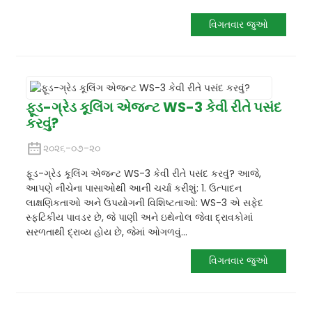
વિગતવાર જુઓ
ફૂડ-ગ્રેડ કૂલિંગ એજન્ટ WS-3 કેવી રીતે પસંદ
કરવું?
૨૦૨૬-૦૭-૨૦
ફૂડ-ગ્રેડ કૂલિંગ એજન્ટ WS-3 કેવી રીતે પસંદ કરવું? આજે,
આપણે નીચેના પાસાઓથી આની ચર્ચા કરીશું: 1. ઉત્પાદન
લાક્ષણિકતાઓ અને ઉપયોગની વિશિષ્ટતાઓ: WS-3 એ સફેદ
સ્ફટિકીય પાવડર છે, જે પાણી અને ઇથેનોલ જેવા દ્રાવકોમાં
સરળતાથી દ્રાવ્ય હોય છે, જેમાં ઓગળવું...
વિગતવાર જુઓ