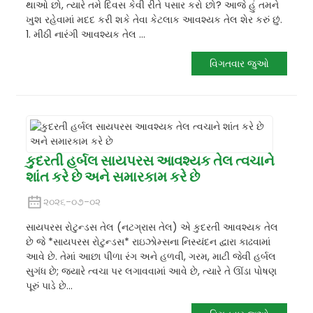
થાઓ છો, ત્યારે તમે દિવસ કેવી રીતે પસાર કરો છો? આજે હું તમને
ખુશ રહેવામાં મદદ કરી શકે તેવા કેટલાક આવશ્યક તેલ શેર કરું છું.
1. મીઠી નારંગી આવશ્યક તેલ ...
વિગતવાર જુઓ
કુદરતી હર્બલ સાયપરસ આવશ્યક તેલ ત્વચાને
શાંત કરે છે અને સમારકામ કરે છે
૨૦૨૬-૦૭-૦૨
સાયપરસ રોટુન્ડસ તેલ (નટગ્રાસ તેલ) એ કુદરતી આવશ્યક તેલ
છે જે *સાયપરસ રોટુન્ડસ* રાઇઝોમ્સના નિસ્યંદન દ્વારા કાઢવામાં
આવે છે. તેમાં આછા પીળા રંગ અને હળવી, ગરમ, માટી જેવી હર્બલ
સુગંધ છે; જ્યારે ત્વચા પર લગાવવામાં આવે છે, ત્યારે તે ઊંડા પોષણ
પૂરું પાડે છે...