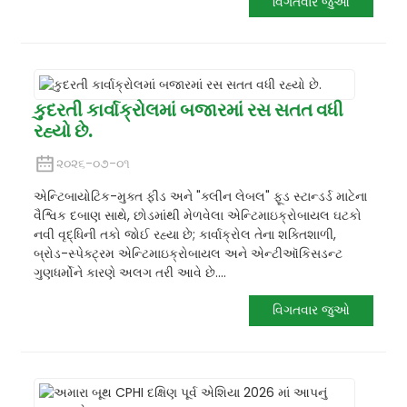
વિગતવાર જુઓ
કુદરતી કાર્વાક્રોલમાં બજારમાં રસ સતત વધી
રહ્યો છે.
૨૦૨૬-૦૭-૦૧
એન્ટિબાયોટિક-મુક્ત ફીડ અને "ક્લીન લેબલ" ફૂડ સ્ટાન્ડર્ડ માટેના
વૈશ્વિક દબાણ સાથે, છોડમાંથી મેળવેલા એન્ટિમાઇક્રોબાયલ ઘટકો
નવી વૃદ્ધિની તકો જોઈ રહ્યા છે; કાર્વાક્રોલ તેના શક્તિશાળી,
બ્રોડ-સ્પેક્ટ્રમ એન્ટિમાઇક્રોબાયલ અને એન્ટીઑકિસડન્ટ
ગુણધર્મોને કારણે અલગ તરી આવે છે....
વિગતવાર જુઓ