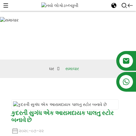
સમાચાર
ઘર
સમાચાર
+86 18879697105
કુદરતી સુગંધ એક આરામદાયક પાલતુ સ્ટોર
બનાવે છે
૨૦૨૬-૦૭-૨૨