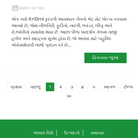
૨૦૨૬-૦૬-૨૫
એક નવો 6×10ml કુદરતી આવશ્યક તેલનો ભેટ સેટ લોન્ચ કરવામાં
આવ્યો છે, જેમાં નીલગિરી, ફુદીનો, નારંગી, લવંડર, લીંબુ અને
રોઝમેરીનો સમાવેશ થાય છે. આછા પીળા પારદર્શક તેલમાં તાજી
હર્બલ અને સાઇટ્રસ સુગંધ હોય છે, જે આરામ માટે બહુવિધ
એરોમાથેરાપી લાભો પ્રદાન કરે છે,...
વિગતવાર જુઓ
પ્રથમ
પાછલું
૧
૨
૩
૪
૫
આગળ
છેલ્લા
૨૪
અમારા વિશે
ઉત્પાદનો
સમાચાર