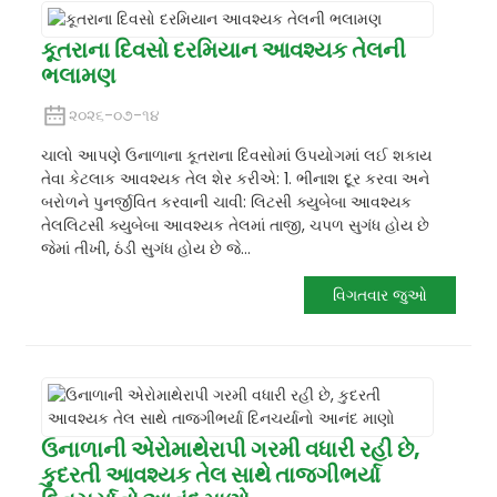
કૂતરાના દિવસો દરમિયાન આવશ્યક તેલની
ભલામણ
૨૦૨૬-૦૭-૧૪
ચાલો આપણે ઉનાળાના કૂતરાના દિવસોમાં ઉપયોગમાં લઈ શકાય
તેવા કેટલાક આવશ્યક તેલ શેર કરીએ: 1. ભીનાશ દૂર કરવા અને
બરોળને પુનર્જીવિત કરવાની ચાવી: લિટસી ક્યુબેબા આવશ્યક
તેલલિટસી ક્યુબેબા આવશ્યક તેલમાં તાજી, ચપળ સુગંધ હોય છે
જેમાં તીખી, ઠંડી સુગંધ હોય છે જે...
વિગતવાર જુઓ
ઉનાળાની એરોમાથેરાપી ગરમી વધારી રહી છે,
કુદરતી આવશ્યક તેલ સાથે તાજગીભર્યા